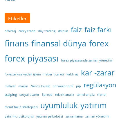
Etiketler
faiz
faiz farkı
arbitraj
carry trade
day trading
dsiplin
finans
finansal dünya
forex
forex piyasası
forex piyasasında zaman yönetimi
kar -zarar
forexte kısa vadeli işlem
haber ticareti
kaldıraç
regülasyon
maliyet
marjin
Nerox Invest
nöroekonomi
pip
scalping
sosyal ticaret
Spread
teknik analiz
temel analiz
trend
yatırım
uyumluluk
trend takip stratejileri
yatırımcı psikolojisi
yatırım psikolojisi
zamanlama
zaman yönetimi