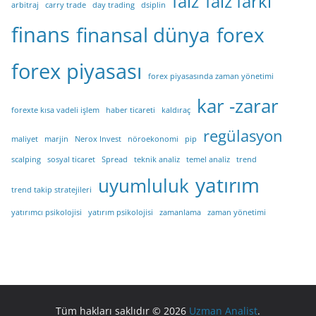
faiz
faiz farkı
arbitraj
carry trade
day trading
dsiplin
finans
finansal dünya
forex
forex piyasası
forex piyasasında zaman yönetimi
kar -zarar
forexte kısa vadeli işlem
haber ticareti
kaldıraç
regülasyon
maliyet
marjin
Nerox Invest
nöroekonomi
pip
scalping
sosyal ticaret
Spread
teknik analiz
temel analiz
trend
yatırım
uyumluluk
trend takip stratejileri
yatırımcı psikolojisi
yatırım psikolojisi
zamanlama
zaman yönetimi
Tüm hakları saklıdır © 2026
Uzman Analist
.