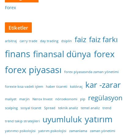
Forex
Etiketler
faiz
faiz farkı
arbitraj
carry trade
day trading
dsiplin
finans
finansal dünya
forex
forex piyasası
forex piyasasında zaman yönetimi
kar -zarar
forexte kısa vadeli işlem
haber ticareti
kaldıraç
regülasyon
maliyet
marjin
Nerox Invest
nöroekonomi
pip
scalping
sosyal ticaret
Spread
teknik analiz
temel analiz
trend
yatırım
uyumluluk
trend takip stratejileri
yatırımcı psikolojisi
yatırım psikolojisi
zamanlama
zaman yönetimi