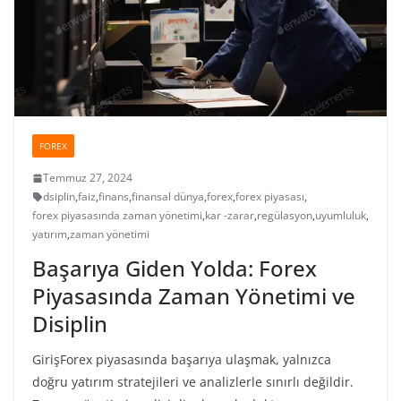
FOREX
Temmuz 27, 2024
dsiplin
,
faiz
,
finans
,
finansal dünya
,
forex
,
forex piyasası
,
forex piyasasında zaman yönetimi
,
kar -zarar
,
regülasyon
,
uyumluluk
,
yatırım
,
zaman yönetimi
Başarıya Giden Yolda: Forex
Piyasasında Zaman Yönetimi ve
Disiplin
GirişForex piyasasında başarıya ulaşmak, yalnızca
doğru yatırım stratejileri ve analizlerle sınırlı değildir.