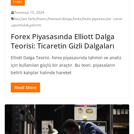
FOREX
Temmuz 15, 2024
faiz
,
faiz farkı
,
finans
,
finansal dünya
,
forex
,
forex piyasası
,
kar -zarar
,
uyumluluk
,
yatırım
Forex Piyasasında Elliott Dalga
Teorisi: Ticaretin Gizli Dalgaları
Elliott Dalga Teorisi, forex piyasasında tahmin ve analiz
için kullanılan güçlü bir araçtır. Bu teori, piyasaların
belirli kalıplar halinde hareket
Read More