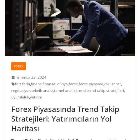
FOREX
Temmuz 23, 2024
faiz farkı
,
finans
,
finansal dünya
,
forex
,
forex piyasası
,
kar -zarar
,
regülasyon
,
teknik analiz
,
temel analiz
,
trend
,
trend takip stratejileri
,
uyumluluk
,
yatırım
Forex Piyasasında Trend Takip
Stratejileri: Yatırımcıların Yol
Haritası