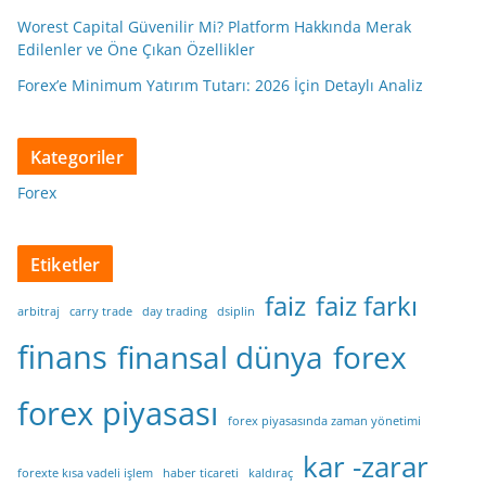
Worest Capital Güvenilir Mi? Platform Hakkında Merak
Edilenler ve Öne Çıkan Özellikler
Forex’e Minimum Yatırım Tutarı: 2026 İçin Detaylı Analiz
Kategoriler
Forex
Etiketler
faiz
faiz farkı
arbitraj
carry trade
day trading
dsiplin
finans
finansal dünya
forex
forex piyasası
forex piyasasında zaman yönetimi
kar -zarar
forexte kısa vadeli işlem
haber ticareti
kaldıraç