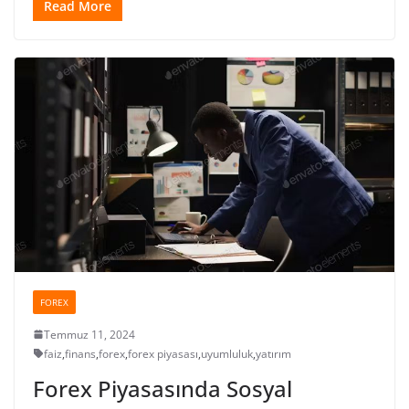
Read More
FOREX
Temmuz 11, 2024
faiz
,
finans
,
forex
,
forex piyasası
,
uyumluluk
,
yatırım
Forex Piyasasında Sosyal