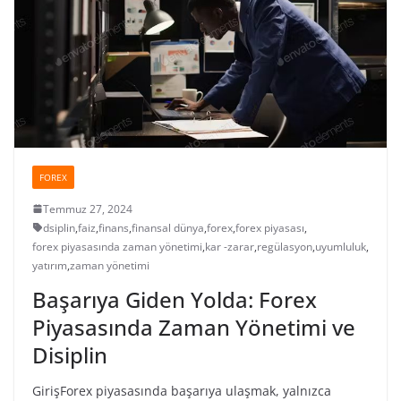
FOREX
Temmuz 27, 2024
dsiplin
,
faiz
,
finans
,
finansal dünya
,
forex
,
forex piyasası
,
forex piyasasında zaman yönetimi
,
kar -zarar
,
regülasyon
,
uyumluluk
,
yatırım
,
zaman yönetimi
Başarıya Giden Yolda: Forex
Piyasasında Zaman Yönetimi ve
Disiplin
GirişForex piyasasında başarıya ulaşmak, yalnızca