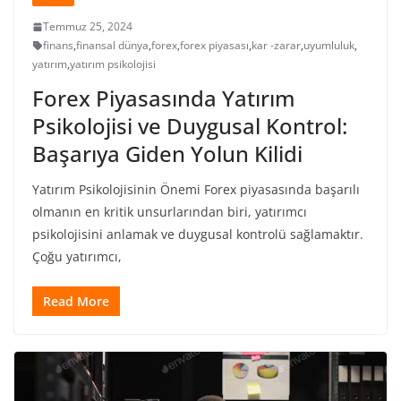
Temmuz 25, 2024
finans
,
finansal dünya
,
forex
,
forex piyasası
,
kar -zarar
,
uyumluluk
,
yatırım
,
yatırım psikolojisi
Forex Piyasasında Yatırım
Psikolojisi ve Duygusal Kontrol:
Başarıya Giden Yolun Kilidi
Yatırım Psikolojisinin Önemi Forex piyasasında başarılı
olmanın en kritik unsurlarından biri, yatırımcı
psikolojisini anlamak ve duygusal kontrolü sağlamaktır.
Çoğu yatırımcı,
Read More