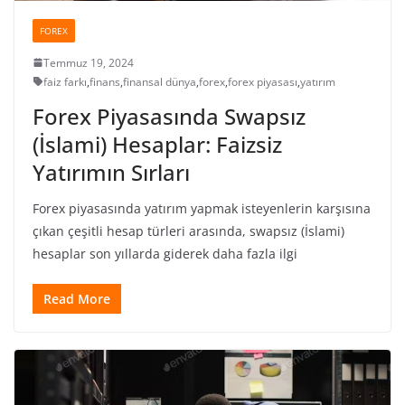
FOREX
Temmuz 19, 2024
faiz farkı
,
finans
,
finansal dünya
,
forex
,
forex piyasası
,
yatırım
Forex Piyasasında Swapsız
(İslami) Hesaplar: Faizsiz
Yatırımın Sırları
Forex piyasasında yatırım yapmak isteyenlerin karşısına
çıkan çeşitli hesap türleri arasında, swapsız (İslami)
hesaplar son yıllarda giderek daha fazla ilgi
Read More