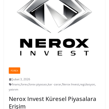
FOREX
Şubat 3, 2026
finans
,
forex
,
forex piyasası
,
kar -zarar
,
Nerox Invest
,
regülasyon
,
yatırım
Nerox Invest Küresel Piyasalara
Erişim