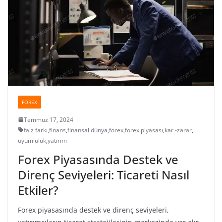
FOREX
Temmuz 17, 2024
faiz farkı
,
finans
,
finansal dünya
,
forex
,
forex piyasası
,
kar -zarar
,
uyumluluk
,
yatırım
Forex Piyasasında Destek ve
Direnç Seviyeleri: Ticareti Nasıl
Etkiler?
Forex piyasasında destek ve direnç seviyeleri,