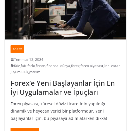
FOREX
Temmuz 12, 2024
faiz
,
faiz farkı
,
finans
,
finansal dünya
,
forex
,
forex piyasası
,
kar -zarar
,
uyumluluk
,
yatırım
Forex’e Yeni Başlayanlar İçin En
İyi Uygulamalar ve İpuçları
Forex piyasası, küresel döviz ticaretinin yapıldığı
dinamik ve heyecan verici bir platformdur. Yeni
başlayanlar için, bu piyasaya adım atarken dikkat