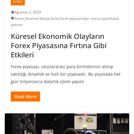
FOREX
Ağustos 2, 2024
finans
,
finansal dünya
,
forex
,
forex piyasası
,
kar -zarar
,
uyumluluk
,
yatırım
Küresel Ekonomik Olayların
Forex Piyasasına Fırtına Gibi
Etkileri
Forex piyasası, uluslararası para birimlerinin alınıp
satıldığı dinamik ve hızlı bir piyasadır. Bu piyasada her
gün trilyonlarca dolarlık işlem yapılır
Read More