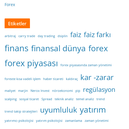
Forex
Etiketler
faiz
faiz farkı
arbitraj
carry trade
day trading
dsiplin
finans
finansal dünya
forex
forex piyasası
forex piyasasında zaman yönetimi
kar -zarar
forexte kısa vadeli işlem
haber ticareti
kaldıraç
regülasyon
maliyet
marjin
Nerox Invest
nöroekonomi
pip
scalping
sosyal ticaret
Spread
teknik analiz
temel analiz
trend
yatırım
uyumluluk
trend takip stratejileri
yatırımcı psikolojisi
yatırım psikolojisi
zamanlama
zaman yönetimi