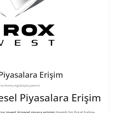
Piyasalara Erişim
ox Invest
,
regülasyon
,
yatırım
sel Piyasalara Erişim
rox invest küresel piyasa erişimi
önemli bir fırsat haline