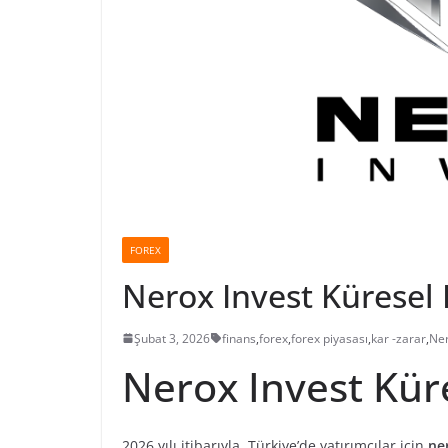
FOREX
Nerox Invest Küresel 
Şubat 3, 2026
finans
,
forex
,
forex piyasası
,
kar -zarar
,
Ner
Nerox Invest Küre
2026 yılı itibarıyla, Türkiye’de yatırımcılar için
ne