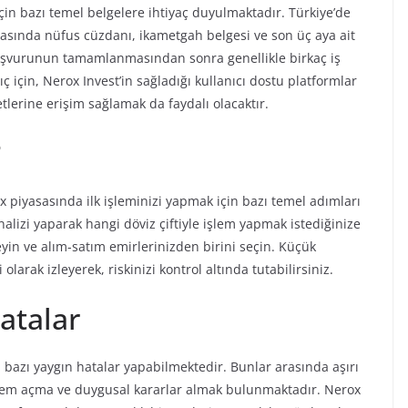
in bazı temel belgelere ihtiyaç duyulmaktadır. Türkiye’de
rasında nüfus cüzdanı, ikametgah belgesi ve son üç aya ait
başvurunun tamamlanmasından sonra genellikle birkaç iş
 için, Nerox Invest’in sağladığı kullanıcı dostu platformlar
lerine erişim sağlamak da faydalı olacaktır.
?
x piyasasında ilk işleminizi yapmak için bazı temel adımları
nalizi yaparak hangi döviz çiftiyle işlem yapmak istediğinize
yin ve alım-satım emirlerinizden birini seçin. Küçük
olarak izleyerek, riskinizi kontrol altında tutabilirsiniz.
atalar
, bazı yaygın hatalar yapabilmektedir. Bunlar arasında aşırı
işlem açma ve duygusal kararlar almak bulunmaktadır. Nerox