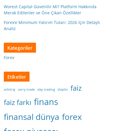
Worest Capital Güvenilir Mi? Platform Hakkında
Merak Edilenler ve Öne Çıkan Özellikler
Forex’e Minimum Yatırım Tutarı: 2026 İçin Detaylı
Analiz
Kategoriler
Forex
Etiketler
faiz
arbitraj
carry trade
day trading
dsiplin
finans
faiz farkı
finansal dünya
forex