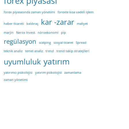
forex piyasası
forex piyasasında zaman yönetimi
forexte kısa vadeli işlem
kar -zarar
haber ticareti
kaldıraç
maliyet
marjin
Nerox Invest
nöroekonomi
pip
regülasyon
scalping
sosyal ticaret
Spread
teknik analiz
temel analiz
trend
trend takip stratejileri
yatırım
uyumluluk
yatırımcı psikolojisi
yatırım psikolojisi
zamanlama
zaman yönetimi