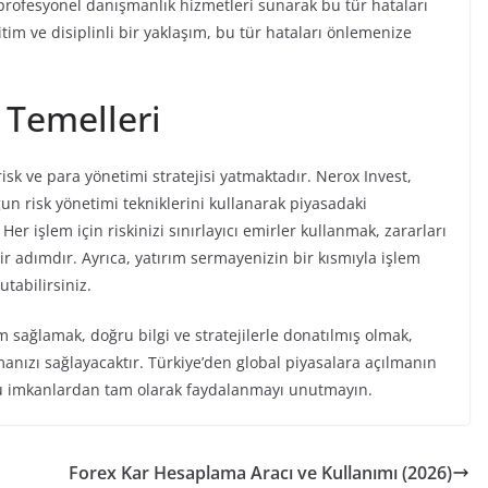
e profesyonel danışmanlık hizmetleri sunarak bu tür hataları
m ve disiplinli bir yaklaşım, bu tür hataları önlemenize
 Temelleri
risk ve para yönetimi stratejisi yatmaktadır. Nerox Invest,
gun risk yönetimi tekniklerini kullanarak piyasadaki
 işlem için riskinizi sınırlayıcı emirler kullanmak, zararları
r adımdır. Ayrıca, yatırım sermayenizin bir kısmıyla işlem
utabilirsiniz.
im sağlamak, doğru bilgi ve stratejilerle donatılmış olmak,
manızı sağlayacaktır. Türkiye’den global piyasalara açılmanın
uğu imkanlardan tam olarak faydalanmayı unutmayın.
Forex Kar Hesaplama Aracı ve Kullanımı (2026)