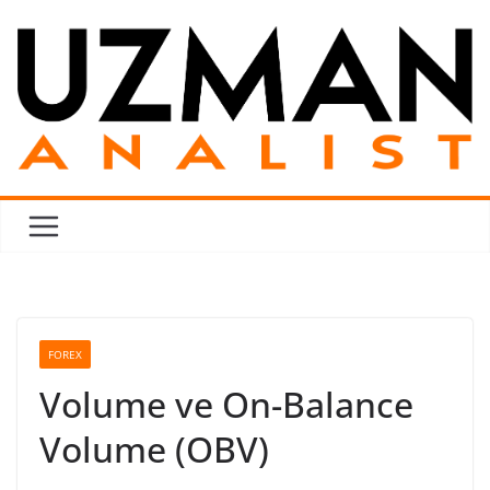
Skip
to
content
FOREX
Volume ve On-Balance
Volume (OBV)