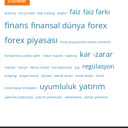
Etiketler
faiz
faiz farkı
arbitraj
carry trade
day trading
dsiplin
finans
finansal dünya
forex
forex piyasası
forex piyasasında zaman yönetimi
kar -zarar
forexte kısa vadeli işlem
haber ticareti
kaldıraç
regülasyon
maliyet
marjin
Nerox Invest
nöroekonomi
pip
scalping
sosyal ticaret
Spread
teknik analiz
temel analiz
trend
yatırım
uyumluluk
trend takip stratejileri
yatırımcı psikolojisi
yatırım psikolojisi
zamanlama
zaman yönetimi