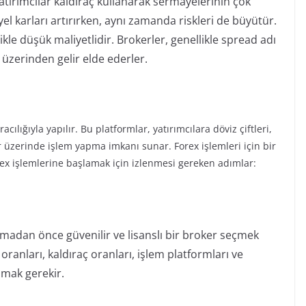
atırımcılar kaldıraç kullanarak sermayelerinin çok
yel karları artırırken, aynı zamanda riskleri de büyütür.
ikle düşük maliyetlidir. Brokerler, genellikle spread adı
rk üzerinden gelir elde ederler.
acılığıyla yapılır. Bu platformlar, yatırımcılara döviz çiftleri,
ar üzerinde işlem yapma imkanı sunar. Forex işlemleri için bir
rex işlemlerine başlamak için izlenmesi gereken adımlar:
adan önce güvenilir ve lisanslı bir broker seçmek
ranları, kaldıraç oranları, işlem platformları ve
almak gerekir.