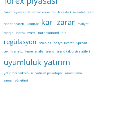
forex piyasası
forex piyasasında zaman yönetimi
forexte kısa vadeli işlem
kar -zarar
haber ticareti
kaldıraç
maliyet
marjin
Nerox Invest
nöroekonomi
pip
regülasyon
scalping
sosyal ticaret
Spread
teknik analiz
temel analiz
trend
trend takip stratejileri
yatırım
uyumluluk
yatırımcı psikolojisi
yatırım psikolojisi
zamanlama
zaman yönetimi