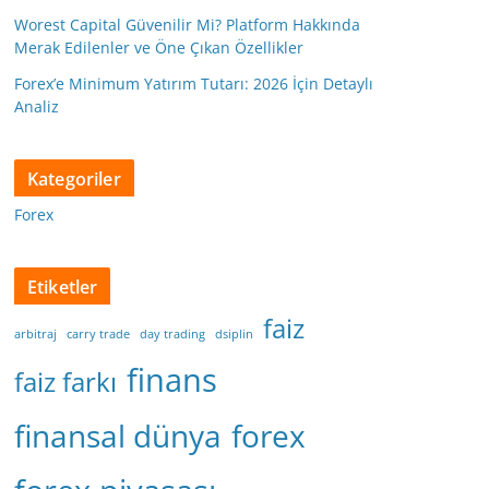
Worest Capital Güvenilir Mi? Platform Hakkında
Merak Edilenler ve Öne Çıkan Özellikler
Forex’e Minimum Yatırım Tutarı: 2026 İçin Detaylı
Analiz
Kategoriler
Forex
Etiketler
faiz
arbitraj
carry trade
day trading
dsiplin
finans
faiz farkı
finansal dünya
forex