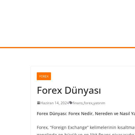
Skip
to
content
FOREX
Forex Dünyası
Haziran 14, 2024
finans
,
forex
,
yatırım
Forex Dünyası: Forex Nedir, Nereden ve Nasıl Ya
Forex, “Foreign Exchange” kelimelerinin kısaltmas
genelinde en büyük ve en likit finans piyasasıdır