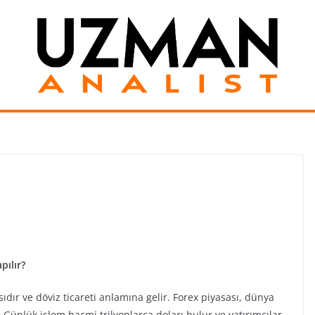
pılır?
ıdır ve döviz ticareti anlamına gelir. Forex piyasası, dünya
. Günlük işlem hacmi trilyonlarca doları bulur ve yatırımcılar,