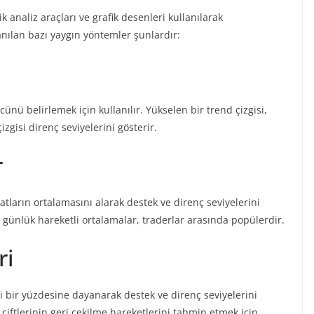
k analiz araçları ve grafik desenleri kullanılarak
llanılan bazı yaygın yöntemler şunlardır:
cünü belirlemek için kullanılır. Yükselen bir trend çizgisi,
izgisi direnç seviyelerini gösterir.
r
yatların ortalamasını alarak destek ve direnç seviyelerini
0 günlük hareketli ortalamalar, traderlar arasında popülerdir.
ri
rli bir yüzdesine dayanarak destek ve direnç seviyelerini
 çiftlerinin geri çekilme hareketlerini tahmin etmek için