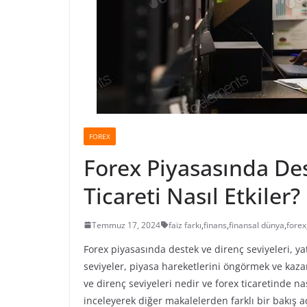
FOREX
Forex Piyasasında Des
Ticareti Nasıl Etkiler?
Temmuz 17, 2024
faiz farkı
,
finans
,
finansal dünya
,
forex
Forex piyasasında destek ve direnç seviyeleri, yat
seviyeler, piyasa hareketlerini öngörmek ve kaza
ve direnç seviyeleri nedir ve forex ticaretinde n
inceleyerek diğer makalelerden farklı bir bakış a