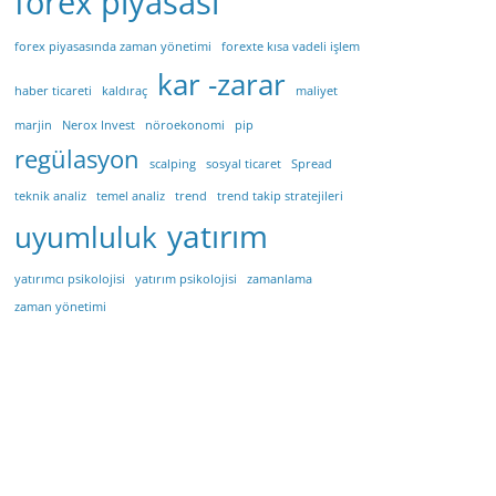
forex piyasası
forex piyasasında zaman yönetimi
forexte kısa vadeli işlem
kar -zarar
haber ticareti
kaldıraç
maliyet
marjin
Nerox Invest
nöroekonomi
pip
regülasyon
scalping
sosyal ticaret
Spread
teknik analiz
temel analiz
trend
trend takip stratejileri
yatırım
uyumluluk
yatırımcı psikolojisi
yatırım psikolojisi
zamanlama
zaman yönetimi