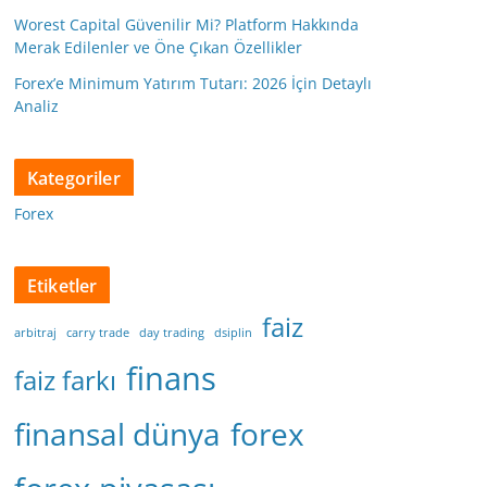
Worest Capital Güvenilir Mi? Platform Hakkında
Merak Edilenler ve Öne Çıkan Özellikler
Forex’e Minimum Yatırım Tutarı: 2026 İçin Detaylı
Analiz
Kategoriler
Forex
Etiketler
faiz
arbitraj
carry trade
day trading
dsiplin
finans
faiz farkı
finansal dünya
forex