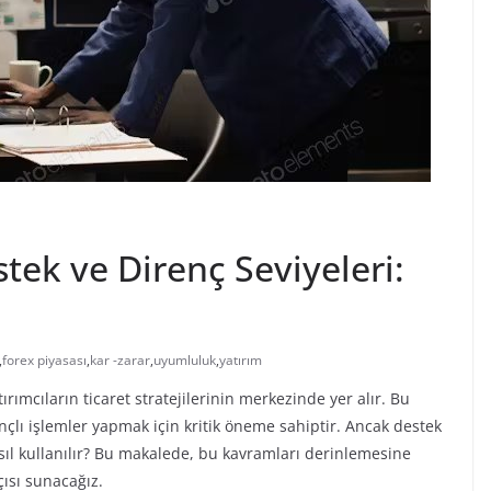
tek ve Direnç Seviyeleri:
,
forex piyasası
,
kar -zarar
,
uyumluluk
,
yatırım
ırımcıların ticaret stratejilerinin merkezinde yer alır. Bu
nçlı işlemler yapmak için kritik öneme sahiptir. Ancak destek
asıl kullanılır? Bu makalede, bu kavramları derinlemesine
çısı sunacağız.