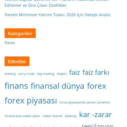
Edilenler ve Öne Çıkan Özellikler
Forex’e Minimum Yatırım Tutarı: 2026 İçin Detaylı Analiz
Kategoriler
Forex
Etiketler
faiz
faiz farkı
arbitraj
carry trade
day trading
dsiplin
finans
finansal dünya
forex
forex piyasası
forex piyasasında zaman yönetimi
kar -zarar
forexte kısa vadeli işlem
haber ticareti
kaldıraç
regülasyon