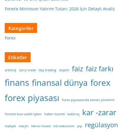
Forex’e Minimum Yatırım Tutarı: 2026 İçin Detaylı Analiz
Kategoriler
Forex
Etiketler
faiz
faiz farkı
arbitraj
carry trade
day trading
dsiplin
finans
finansal dünya
forex
forex piyasası
forex piyasasında zaman yönetimi
kar -zarar
forexte kısa vadeli işlem
haber ticareti
kaldıraç
regülasyon
maliyet
marjin
Nerox Invest
nöroekonomi
pip