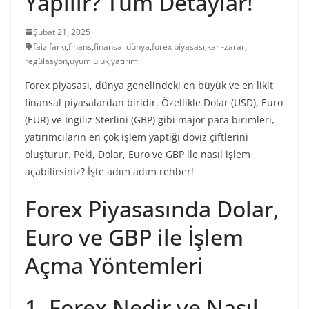
Yapılır? Tüm Detaylar!
Şubat 21, 2025
faiz farkı
,
finans
,
finansal dünya
,
forex piyasası
,
kar -zarar
,
regülasyon
,
uyumluluk
,
yatırım
Forex piyasası, dünya genelindeki en büyük ve en likit
finansal piyasalardan biridir. Özellikle Dolar (USD), Euro
(EUR) ve İngiliz Sterlini (GBP) gibi majör para birimleri,
yatırımcıların en çok işlem yaptığı döviz çiftlerini
oluşturur. Peki, Dolar, Euro ve GBP ile nasıl işlem
açabilirsiniz? İşte adım adım rehber!
Forex Piyasasında Dolar,
Euro ve GBP ile İşlem
Açma Yöntemleri
1. Forex Nedir ve Nasıl