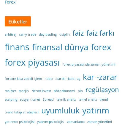
Forex
Etiketler
faiz
faiz farkı
arbitraj
carry trade
day trading
dsiplin
finans
finansal dünya
forex
forex piyasası
forex piyasasında zaman yönetimi
kar -zarar
forexte kısa vadeli işlem
haber ticareti
kaldıraç
regülasyon
maliyet
marjin
Nerox Invest
nöroekonomi
pip
scalping
sosyal ticaret
Spread
teknik analiz
temel analiz
trend
yatırım
uyumluluk
trend takip stratejileri
yatırımcı psikolojisi
yatırım psikolojisi
zamanlama
zaman yönetimi