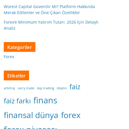
Worest Capital Güvenilir Mi? Platform Hakkında
Merak Edilenler ve Öne Çıkan Özellikler
Forex’e Minimum Yatırım Tutarı: 2026 İçin Detaylı
Analiz
Kategoriler
Forex
Etiketler
faiz
arbitraj
carry trade
day trading
dsiplin
finans
faiz farkı
finansal dünya
forex