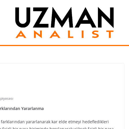
 piyasası
Farklarından Yararlanma
z farklarından yararlanarak kar elde etmeyi hedefledikleri
ük faizli bir para biriminde borçlanarak yüksek faizli bir para