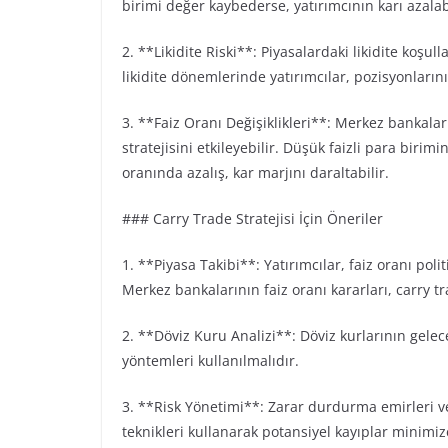
birimi değer kaybederse, yatırımcının karı azala
2. **Likidite Riski**: Piyasalardaki likidite koşull
likidite dönemlerinde yatırımcılar, pozisyonların
3. **Faiz Oranı Değişiklikleri**: Merkez bankaların
stratejisini etkileyebilir. Düşük faizli para birim
oranında azalış, kar marjını daraltabilir.
### Carry Trade Stratejisi İçin Öneriler
1. **Piyasa Takibi**: Yatırımcılar, faiz oranı poli
Merkez bankalarının faiz oranı kararları, carry tr
2. **Döviz Kuru Analizi**: Döviz kurlarının gelec
yöntemleri kullanılmalıdır.
3. **Risk Yönetimi**: Zarar durdurma emirleri v
teknikleri kullanarak potansiyel kayıplar minimiz