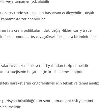
bilir veya tamamen yok olabilir.
arı, carry trade stratejisinin başarısını etkileyebilir. Düşük
ı kapatmakta zorlanabilirler.
ın faiz oranı politikalarındaki değişiklikler, carry trade
inin faiz oranında artış veya yüksek faizli para biriminin faiz
tikalarını ve ekonomik verileri yakından takip etmelidir.
ade stratejisinin başarısı için kritik öneme sahiptir.
ekteki hareketlerini öngörebilmek için teknik ve temel analiz
e pozisyon büyüklüğünün sınırlanması gibi risk yönetimi
e edilmelidir.