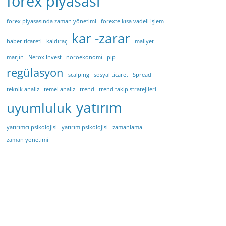
forex piyasası
forex piyasasında zaman yönetimi
forexte kısa vadeli işlem
kar -zarar
haber ticareti
kaldıraç
maliyet
marjin
Nerox Invest
nöroekonomi
pip
regülasyon
scalping
sosyal ticaret
Spread
teknik analiz
temel analiz
trend
trend takip stratejileri
yatırım
uyumluluk
yatırımcı psikolojisi
yatırım psikolojisi
zamanlama
zaman yönetimi