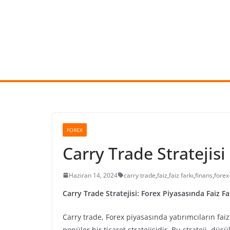
Skip
to
content
FOREX
Carry Trade Stratejisi
Haziran 14, 2024
carry trade
,
faiz
,
faiz farkı
,
finans
,
forex
Carry Trade Stratejisi: Forex Piyasasında Faiz 
Carry trade, Forex piyasasında yatırımcıların fai
popüler bir ticaret stratejisidir. Bu strateji, düş