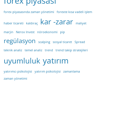
forex piyasası
forex piyasasında zaman yönetimi
forexte kısa vadeli işlem
kar -zarar
haber ticareti
kaldıraç
maliyet
marjin
Nerox Invest
nöroekonomi
pip
regülasyon
scalping
sosyal ticaret
Spread
teknik analiz
temel analiz
trend
trend takip stratejileri
yatırım
uyumluluk
yatırımcı psikolojisi
yatırım psikolojisi
zamanlama
zaman yönetimi