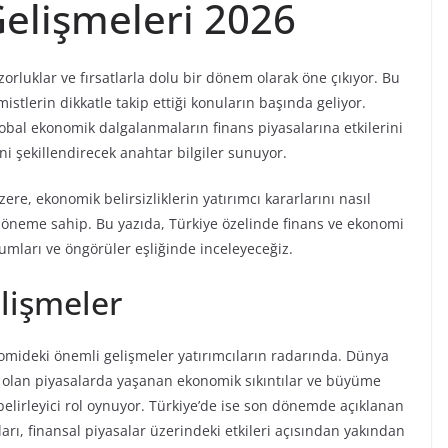
Gelişmeleri 2026
i zorluklar ve fırsatlarla dolu bir dönem olarak öne çıkıyor. Bu
mistlerin dikkatle takip ettiği konuların başında geliyor.
obal ekonomik dalgalanmaların finans piyasalarına etkilerini
i şekillendirecek anahtar bilgiler sunuyor.
zere, ekonomik belirsizliklerin yatırımcı kararlarını nasıl
ir öneme sahip. Bu yazıda, Türkiye özelinde finans ve ekonomi
mları ve öngörüler eşliğinde inceleyeceğiz.
lişmeler
omideki önemli gelişmeler yatırımcıların radarında. Dünya
te olan piyasalarda yaşanan ekonomik sıkıntılar ve büyüme
belirleyici rol oynuyor. Türkiye’de ise son dönemde açıklanan
arı, finansal piyasalar üzerindeki etkileri açısından yakından