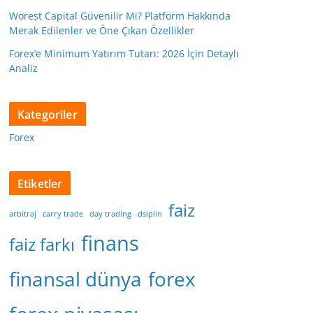
Worest Capital Güvenilir Mi? Platform Hakkında
Merak Edilenler ve Öne Çıkan Özellikler
Forex’e Minimum Yatırım Tutarı: 2026 İçin Detaylı
Analiz
Kategoriler
Forex
Etiketler
faiz
arbitraj
carry trade
day trading
dsiplin
finans
faiz farkı
finansal dünya
forex